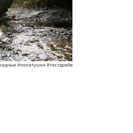
выходные #покатушки #тестдрайв