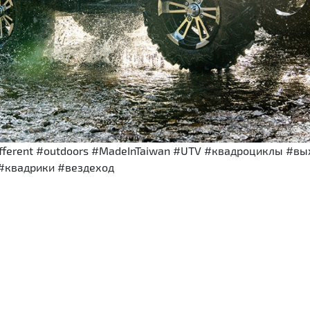
different #outdoors #MadeInTaiwan #UTV #квадроциклы #
#квадрики #вездеход