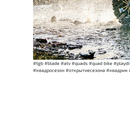
#tgb #blade #atv #quads #quad bike #play
#квадросезон #открытиесезона #квадрик 