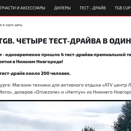
ПЧАСТИ И АКСЕССУАРЫ
ДИЛЕРЫ
ТЕСТ - ДРАЙВ
TGB CUP
а в один день
GB. ЧЕТЫРЕ ТЕСТ-ДРАЙВА В ОДИН
м - одновременно прошло 4 тест-драйва премиальной те
иятия в Нижнем Новгороде!
ест-драйв около 200 человек.
урге: Магазин техники для активного отдыха «ATV центр 
ото», дилеров «Drivezone» и «Нептун» из Нижнего Новгор