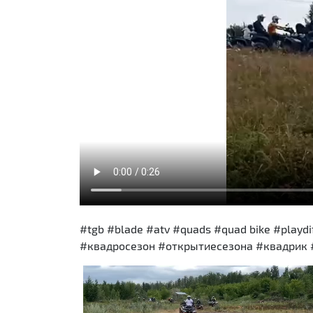
#tgb #blade #atv #quads #quad bike #play
#квадросезон #открытиесезона #квадрик 