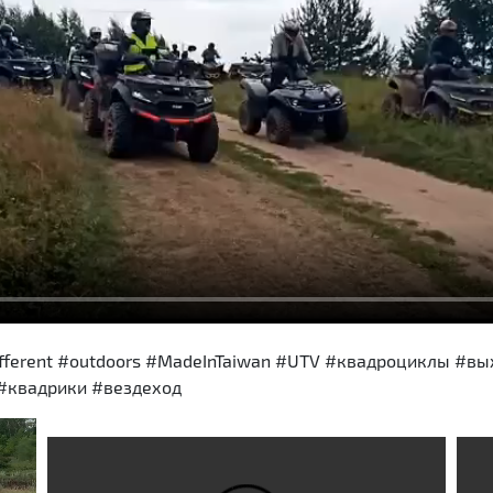
different #outdoors #MadeInTaiwan #UTV #квадроциклы #
#квадрики #вездеход