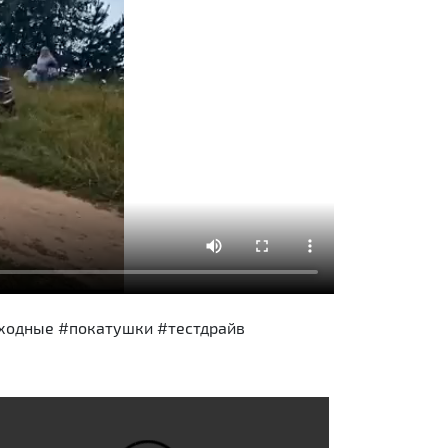
выходные #покатушки #тестдрайв