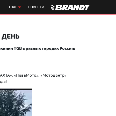
О НАС
НОВОСТИ
 ДЕНЬ
хники TGB в разных городах России:
ЛАХТА», «НеваМото», «Мотоцентр».
ода!