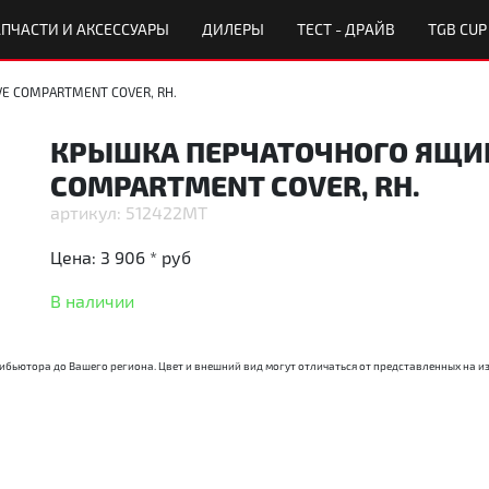
ПЧАСТИ И АКСЕССУАРЫ
ДИЛЕРЫ
ТЕСТ - ДРАЙВ
TGB CUP
VE COMPARTMENT COVER, RH.
КРЫШКА ПЕРЧАТОЧНОГО ЯЩИК
COMPARTMENT COVER, RH.
512422MT
Цена:
3 906 *
руб
В наличии
трибьютора до Вашего региона. Цвет и внешний вид могут отличаться от представленных на