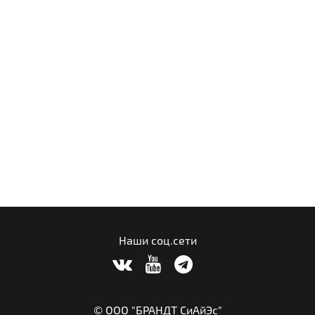
Наши соц.сети
© ООО "БРАНДТ СиАйЭс"