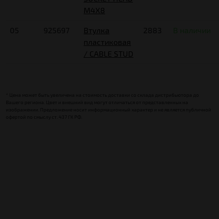
M4X8
05
925697
Втулка
2883
В наличии
пластиковая
/ CABLE STUD
* Цена может быть увеличена на стоимость доставки со склада дистрибьютора до
Вашего региона. Цвет и внешний вид могут отличаться от представленных на
изображении. Предложение носит информационный характер и не является публичной
офертой по смыслу ст. 437 ГК РФ.