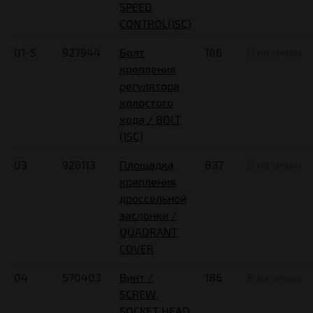
SPEED
CONTROL(ISC)
01-5
927944
Болт
186
В наличии
крепления
регулятора
холостого
хода / BOLT
(ISC)
03
926113
Площадка
837
В наличии
крепления
дроссельной
заслонки /
QUADRANT
COVER
04
S70403
Винт /
186
В наличии
SCREW,
SOCKET HEAD