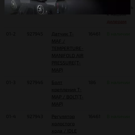
BODY COMP.
Обратитесь
к нашим
дилерам
01-2
927945
Датчик Т-
16461
В наличии
МАF /
TEMPERTURE-
MANIFOLD AIR
PRESSURE(T-
MAP)
01-3
927946
Болт
186
В наличии
крепления T-
MAP / BOLT(T-
MAP)
01-4
927943
Регулятор
16461
В наличии
холостого
хода / IDLE