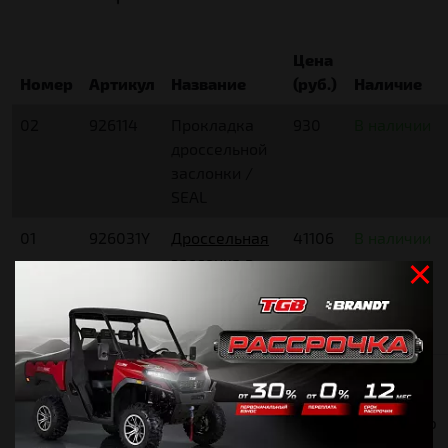
Цена
Номер
Артикул
Название
(руб.)
Наличие
02
926114
Прокладка
930
В наличии
дроссельной
заслонки /
SEAL
01
926031Y
Дроссельная
41106
В наличии
заслонка в
сборе /
THROTTLE
BODY COMP.
01-1
927942
Дроссельная
24738
Не входит
заслонка в
в нашу
сборе /
складскую
THROTTLE
базу.