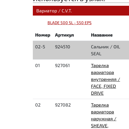
Вариатор / C.V.T.
BLADE 500 SL - 550 EPS
Номер
Артикул
Название
02-5
924510
Сальник / OIL
SEAL
01
927061
Тарелка
вариатора
внутренняя /
FACE, FIXED
DRIVE
02
927082
Тарелка
вариатора
наружная /
SHEAVE,