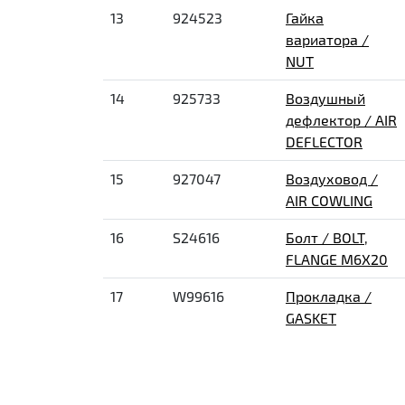
13
924523
Гайка
вариатора /
NUT
14
925733
Воздушный
дефлектор / AIR
DEFLECTOR
15
927047
Воздуховод /
AIR COWLING
16
S24616
Болт / BOLT,
FLANGE M6X20
17
W99616
Прокладка /
GASKET