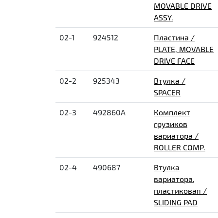
MOVABLE DRIVE
ASSY.
02-1
924512
Пластина /
PLATE, MOVABLE
DRIVE FACE
02-2
925343
Втулка /
SPACER
02-3
492860A
Комплект
грузиков
вариатора /
ROLLER COMP.
02-4
490687
Втулка
вариатора,
пластиковая /
SLIDING PAD