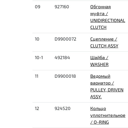
09
927160
Обгонная
муфта /
UNIDIRECTIONAL
CLUTCH
10
D9900072
Сцепление /
CLUTCH ASSY
10-1
492184
Шайба /
WASHER
11
D9900018
Ведомый
вариатор /
PULLEY, DRIVEN
ASSY.
12
924520
Кольцо
уплотнительное
/ O-RING