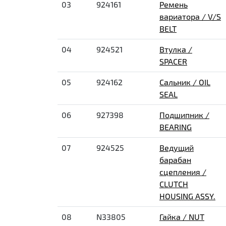
03
924161
Ремень
вариатора / V/S
BELT
04
924521
Втулка /
SPACER
05
924162
Сальник / OIL
SEAL
06
927398
Подшипник /
BEARING
07
924525
Ведущий
барабан
сцепления /
CLUTCH
HOUSING ASSY.
08
N33805
Гайка / NUT