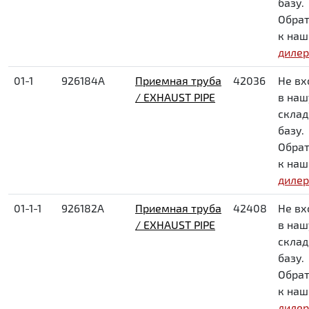
базу.
Обрат
к на
диле
01-1
926184A
Приемная труба
42036
Не вх
/ EXHAUST PIPE
в наш
скла
базу.
Обрат
к на
диле
01-1-1
926182A
Приемная труба
42408
Не вх
/ EXHAUST PIPE
в наш
скла
базу.
Обрат
к на
диле