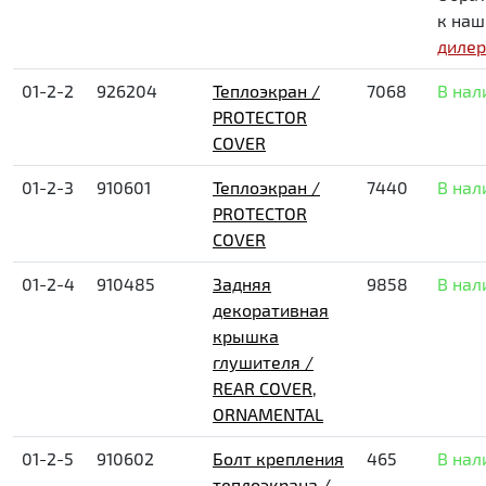
к на
диле
01-2-2
926204
Теплоэкран /
7068
В нал
PROTECTOR
COVER
01-2-3
910601
Теплоэкран /
7440
В нал
PROTECTOR
COVER
01-2-4
910485
Задняя
9858
В нал
декоративная
крышка
глушителя /
REAR COVER,
ORNAMENTAL
01-2-5
910602
Болт крепления
465
В нал
теплоэкрана /