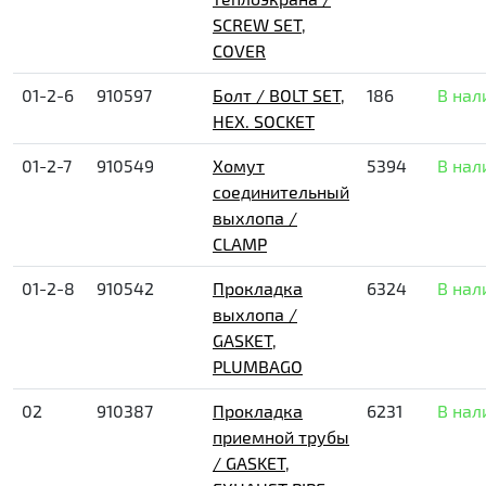
SCREW SET,
COVER
01-2-6
910597
Болт / BOLT SET,
186
В нал
HEX. SOCKET
01-2-7
910549
Хомут
5394
В нал
соединительный
выхлопа /
CLAMP
01-2-8
910542
Прокладка
6324
В нал
выхлопа /
GASKET,
PLUMBAGO
02
910387
Прокладка
6231
В нал
приемной трубы
/ GASKET,