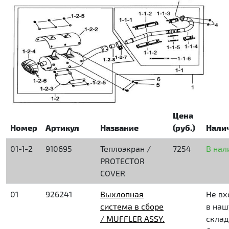
Цена
Номер
Артикул
Название
(руб.)
Нали
01-1-2
910695
Теплоэкран /
7254
В нал
PROTECTOR
COVER
01
926241
Выхлопная
Не вх
система в сборе
в наш
/ MUFFLER ASSY.
скла