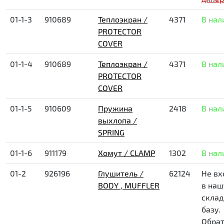
01-1-3
910689
Теплоэкран /
4371
В нал
PROTECTOR
COVER
01-1-4
910689
Теплоэкран /
4371
В нал
PROTECTOR
COVER
01-1-5
910609
Пружина
2418
В нал
выхлопа /
SPRING
01-1-6
911179
Хомут / CLAMP
1302
В нал
01-2
926196
Глушитель /
62124
Не вх
BODY , MUFFLER
в наш
скла
базу.
Обрат