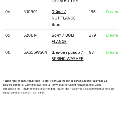
EXHAUST PIPE
04
N10801
Гайка /
186
В нал
NUT,FLANGE
8mm
05
S20814
Болт / BOLT,
279
В нал
FLANGE
06
GA556WS04
Шайба гровер /
93
В нал
SPRING WASHER
* Цена может быть увеличена на стоимость доставки со склада дистрибьютора до
Вашего региона. Цвет и внешний вид могут отличаться от представленных на
изображении. Предложение носит информационный характер и не является публичной
офертой по смыслу ст. 437 ГК РФ.